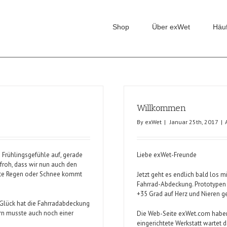
Shop
Über exWet
Häu
Willkommen
By
exWet
|
Januar 25th, 2017
|
Frühlingsgefühle auf, gerade
Liebe exWet-Freunde
 froh, dass wir nun auch den
ste Regen oder Schnee kommt
Jetzt geht es endlich bald los m
Fahrrad-Abdeckung. Prototypen 
+35 Grad auf Herz und Nieren g
 Glück hat die Fahrradabdeckung
ern musste auch noch einer
Die Web-Seite exWet.com haben 
eingerichtete Werkstatt wartet