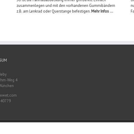
zusammenlegen und mit den vorhandenen Gummibändern
nu
z.B. am Lenkrad oder Querstange befestigen.
Mehr Infos …
F
SSUM
deby
ohm-Weg 4
München
xwet.com
40779