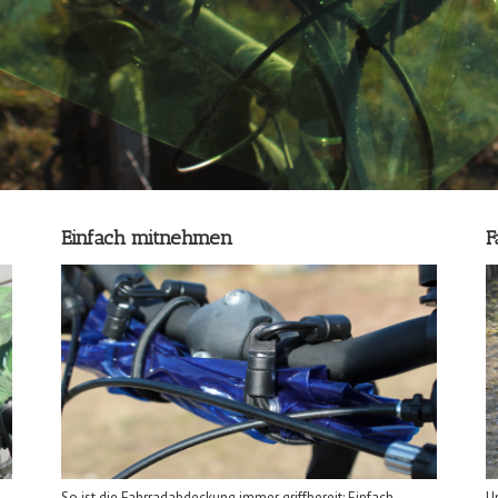
Einfach mitnehmen
F
So ist die Fahrradabdeckung immer griffbereit: Einfach
Un