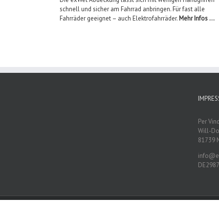
schnell und sicher am Fahrrad anbringen. Für fast alle
Fahrräder geeignet – auch Elektrofahrräder.
Mehr Infos …
IMPRE
Per Vin
Will-D
81739 
info@e
DE2987
Copyright 2018 exWet | All Rights Reserved |
Datenschutz