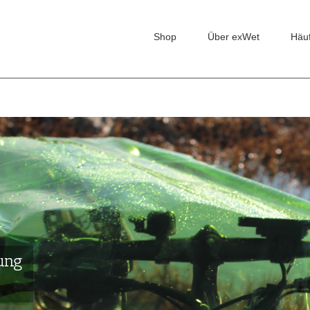
Shop
Über exWet
Häu
ung