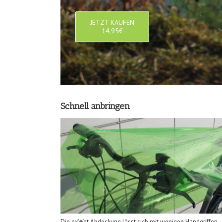
JETZT KAUFEN
14,95€
Schnell anbringen
Die exWet Abdeckung lässt sich mit wenigen Handgriffen