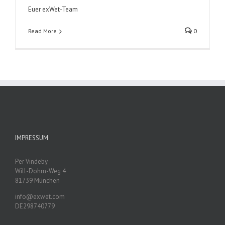
Euer exWet-Team
Read More
0
IMPRESSUM
Per Vindeby
Will-Dohm-Weg 4
81739 München
info@exwet.com
DE298740779