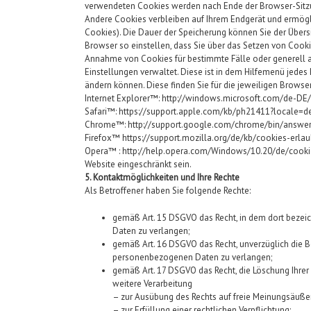
verwendeten Cookies werden nach Ende der Browser-Sitzun
Andere Cookies verbleiben auf Ihrem Endgerät und ermögl
Cookies). Die Dauer der Speicherung können Sie der Über
Browser so einstellen, dass Sie über das Setzen von Cook
Annahme von Cookies für bestimmte Fälle oder generell aus
Einstellungen verwaltet. Diese ist in dem Hilfemenü jedes
ändern können. Diese finden Sie für die jeweiligen Browse
Internet Explorer™: http://windows.microsoft.com/de-DE
Safari™: https://support.apple.com/kb/ph21411?locale=d
Chrome™: http://support.google.com/chrome/bin/answ
Firefox™ https://support.mozilla.org/de/kb/cookies-erl
Opera™ : http://help.opera.com/Windows/10.20/de/cookie
Website eingeschränkt sein.
5. Kontaktmöglichkeiten und Ihre Rechte
Als Betroffener haben Sie folgende Rechte:
gemäß Art. 15 DSGVO das Recht, in dem dort bezei
Daten zu verlangen;
gemäß Art. 16 DSGVO das Recht, unverzüglich die Be
personenbezogenen Daten zu verlangen;
gemäß Art. 17 DSGVO das Recht, die Löschung Ihrer
weitere Verarbeitung
– zur Ausübung des Rechts auf freie Meinungsäuße
– zur Erfüllung einer rechtlichen Verpflichtung;