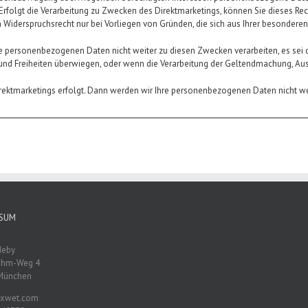
 Erfolgt die Verarbeitung zu Zwecken des Direktmarketings, können Sie dieses Re
 Widerspruchsrecht nur bei Vorliegen von Gründen, die sich aus Ihrer besonderen 
e personenbezogenen Daten nicht weiter zu diesen Zwecken verarbeiten, es sei
te und Freiheiten überwiegen, oder wenn die Verarbeitung der Geltendmachung, A
Direktmarketings erfolgt. Dann werden wir Ihre personenbezogenen Daten nicht w
SSUM
deby
ohm-Weg 4
München
xwet.com