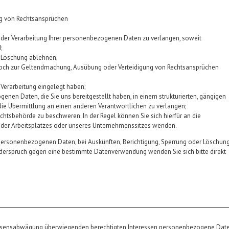
g von Rechtsansprüchen
 der Verarbeitung Ihrer personenbezogenen Daten zu verlangen, soweit
;
n Löschung ablehnen;
jedoch zur Geltendmachung, Ausübung oder Verteidigung von Rechtsansprüchen
Verarbeitung eingelegt haben;
nen Daten, die Sie uns bereitgestellt haben, in einem strukturierten, gängigen
ie Übermittlung an einen anderen Verantwortlichen zu verlangen;
ichtsbehörde zu beschweren. In der Regel können Sie sich hierfür an die
 oder Arbeitsplatzes oder unseres Unternehmenssitzes wenden.
 personenbezogenen Daten, bei Auskünften, Berichtigung, Sperrung oder Löschun
iderspruch gegen eine bestimmte Datenverwendung wenden Sie sich bitte direkt
ssensabwägung überwiegenden berechtigten Interessen personenbezogene Daten 