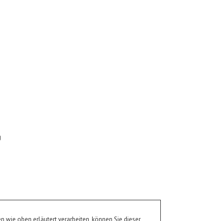
g
wie oben erläutert verarbeiten, können Sie dieser