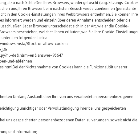
g, also nach Schließen Ihres Browsers, wieder gelöscht (sog. Sitzungs-Cookies
ichen uns, Ihren Browser beim nächsten Besuch wiederzuerkennen (persistente
sicht in den Cookie-Einstellungen Ihres Webbrowsers entnehmen. Sie können Ihr
ies informiert werden und einzeln über deren Annahme entscheiden oder die
schließen. Jeder Browser unterscheidet sich in der Art, wie er die Cookie-
 Browsers beschrieben, welches Ihnen erläutert, wie Sie Ihre Cookie-Einstellunge
r unter den folgenden Links:
/windows-vista/Block-or-allow-cookies
e_DE
er.py?hl=de&hlrm=en&answer=95647
auben-und-ablehnen
s.htmlBei der Nichtannahme von Cookies kann die Funktionalität unserer
chneten Umfang Auskunft über Ihre von uns verarbeiteten personenbezogenen
richtigung unrichtiger oder Vervollständigung Ihrer bei uns gespeicherten
 bei uns gespeicherten personenbezogenen Daten zu verlangen, soweit nicht die
rung und Information;