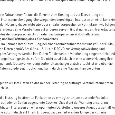
nseres Angebots. Alle Zugriffsdaten werden spätestens sieben Tage nach Ende
in Drittanbieter für uns die Dienste zum Hosting und zur Darstellung der
r Interessensabwägung überwiegenden berechtigten Interessen an einer korrekt
 der Nutzung dieser Webseite oder in dafür vorgesehenen Formularen wie folge
arbeitet. Eine Verarbeitung auf anderen Servern findet nur in dem hier erläutert
Landes der Europäischen Union oder des Europäischen Wirtschaftsraums.
g und bei Eröffnung eines Kundenkontos
m Rahmen Ihrer Bestellung, bei einer Kontaktaufnahme mit uns (z.B. per E-Mail
ten Daten gemäß Art. 6 Abs. 1 S. 1 lit. b DSGVO zur Vertragsabwicklung und
 des Vertrages werden Ihre Daten für die weitere Verarbeitung eingeschränkt und
gsfristen gelöscht, sofern Sie nicht ausdrücklich in eine weitere Nutzung Ihrer
sgehende Datenverwendung vorbehalten, die gesetzlich erlaubt ist und über die
 Daten ist jederzeit möglich und kann durch eine Nachricht an die unten
VO geben wir Ihre Daten an das mit der Lieferung beauftragte Versandunternehmen
ch ist.
d die Nutzung bestimmter Funktionen zu ermöglichen, um passende Produkte
rschiedenen Seiten sogenannte Cookies. Dies dient der Wahrung unserer im
igten Interessen an einer optimierten Darstellung unseres Angebots gemäß Ar
, die automatisch auf Ihrem Endgerät gespeichert werden. Einige der von uns