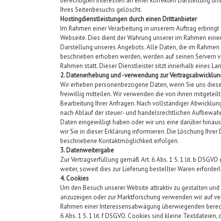
berechtigten Interessen an einer korrekten Darstellung u
Ihres Seitenbesuchs gelöscht.
Hostingdienstleistungen durch einen Drittanbieter
Im Rahmen einer Verarbeitung in unserem Auftrag erbringt e
Webseite. Dies dient der Wahrung unserer im Rahmen eine
Darstellung unseres Angebots. Alle Daten, die im Rahmen
beschrieben erhoben werden, werden auf seinen Servern ver
Rahmen statt. Dieser Dienstleister sitzt innerhalb eines 
2. Datenerhebung und -verwendung zur Vertragsabwicklun
Wir erheben personenbezogene Daten, wenn Sie uns diese i
freiwillig mitteilen. Wir verwenden die von ihnen mitgeteil
Bearbeitung Ihrer Anfragen. Nach vollständiger Abwicklung
nach Ablauf der steuer- und handelsrechtlichen Aufbewahrun
Daten eingewilligt haben oder wir uns eine darüber hinau
wir Sie in dieser Erklärung informieren. Die Löschung Ihrer
beschriebene Kontaktmöglichkeit erfolgen.
3. Datenweitergabe
Zur Vertragserfüllung gemäß Art. 6 Abs. 1 S. 1 lit. b DSG
weiter, soweit dies zur Lieferung bestellter Waren erforderli
4. Cookies
Um den Besuch unserer Website attraktiv zu gestalten un
anzuzeigen oder zur Marktforschung verwenden wir auf ve
Rahmen einer Interessensabwägung überwiegenden berecht
6 Abs. 1 S. 1 lit. f DSGVO. Cookies sind kleine Textdateien